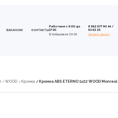
Работаем с 9:00 до
8 962 677 90 44
/
17:30
63 62 25
ВАКАНСИИ
КОНТАКТЫ
В Хабаровске 09:56
Заказать звонок
O
WOOD
Кромка
Кромка ABS ETERNO 1x22 WOOD Monreal