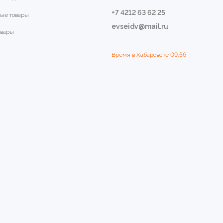
+7 4212 63 62 25
ые товары
evseidv@mail.ru
овары
Время в Хабаровске
09:56