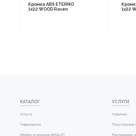
Кромка ABS ETERNO
Кромк
1x22 WOOD Raven
1x22 
КАТАЛОГ
УСЛУГИ
Услуги
Новинки
Гофрокартон
Популярные 
Мойки кухонные AMALET
Распродажи и