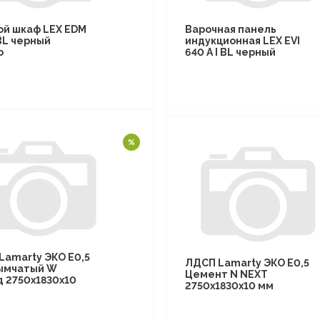
ой шкаф LEX EDM
Варочная панель
BL черный
индукционная LEX EVI
о
640 A I BL черный
Lamarty ЭКО E0,5
ЛДСП Lamarty ЭКО E0,5
ымчатый W
Цемент N NEXT
д 2750х1830х10
2750х1830х10 мм