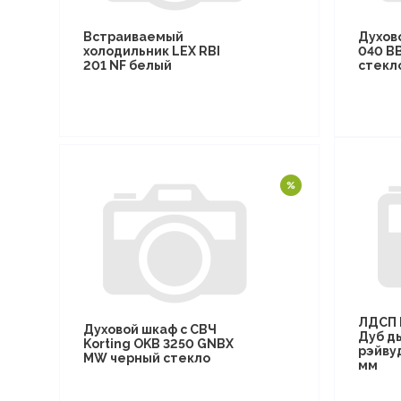
Встраиваемый
Духов
холодильник LEX RBI
040 B
201 NF белый
стекл
ЛДСП 
Духовой шкаф с СВЧ
Дуб д
Korting OKB 3250 GNBX
рэйву
MW черный стекло
мм