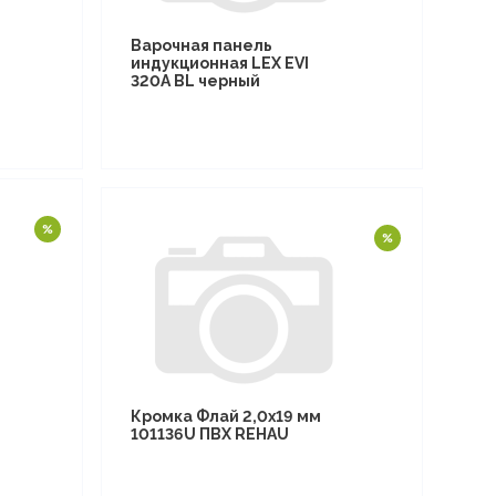
Варочная панель
индукционная LEX EVI
320A BL черный
Кромка Флай 2,0х19 мм
101136U ПВХ REHAU