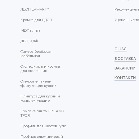
ЛДСП LAMARTY
Рекомендуем
Кромка для ЛДСП
Уцененные т
МДФ плиты
ДВП, ХДФ
О НАС
Фанера берёзовая
мебельная
ДОСТАВКА
Столешницы и кромка
ВАКАНСИИ
для столешниц
КОНТАКТЫ
Стеновые панели
(фартуки для кухни)
Плинтуса для кухни и
комплектующие
Компакт-плита HPL АМК
ТРОЯ
Профиль для шкафов купе
Профиль алюминиевый