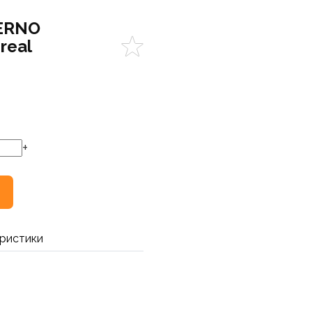
ERNO
real
+
ристики