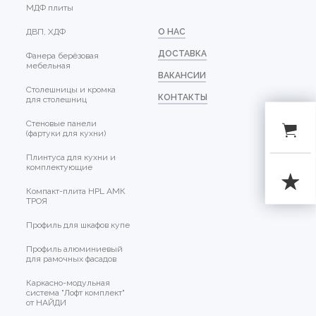
МДФ плиты
ДВП, ХДФ
О НАС
ДОСТАВКА
Фанера берёзовая
мебельная
ВАКАНСИИ
Столешницы и кромка
КОНТАКТЫ
для столешниц
Стеновые панели
(фартуки для кухни)
Плинтуса для кухни и
комплектующие
Компакт-плита HPL АМК
ТРОЯ
Профиль для шкафов купе
Профиль алюминиевый
для рамочных фасадов
Каркасно-модульная
система "Лофт комплект"
от НАЙДИ