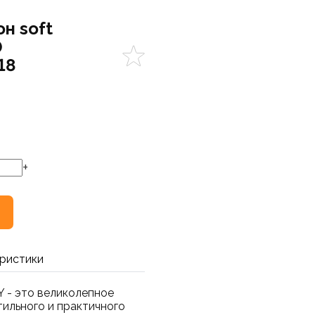
н soft
0
18
+
ристики
- это великолепное
тильного и практичного