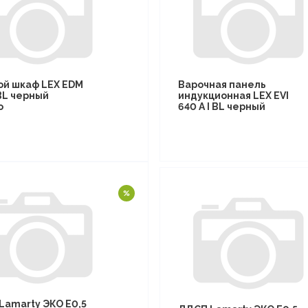
ой шкаф LEX EDM
Варочная панель
BL черный
индукционная LEX EVI
о
640 A I BL черный
Lamarty ЭКО E0,5