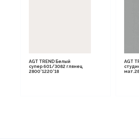
AGT TREND Белый
AGT T
супер 601/3082 глянец
студи
2800*1220*18
мат.2