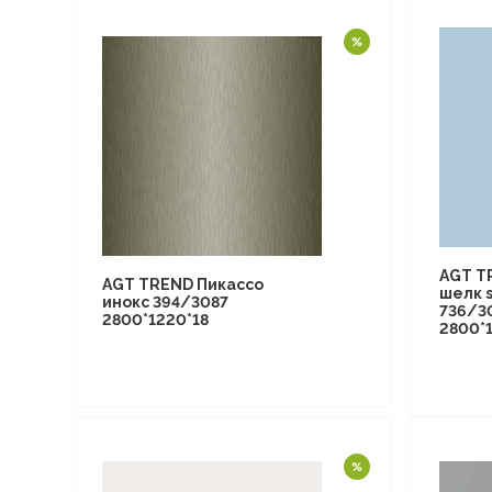
AGT T
AGT TREND Пикассо
шелк s
инокс 394/3087
736/3
2800*1220*18
2800*