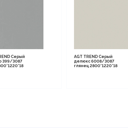
REND Серый
AGT TREND Серый
о 399/3087
делюкс 6008/3087
800*1220*18
глянец 2800*1220*18