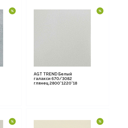
AGT TREND Белый
галакси 670/3082
глянец 2800*1220*18