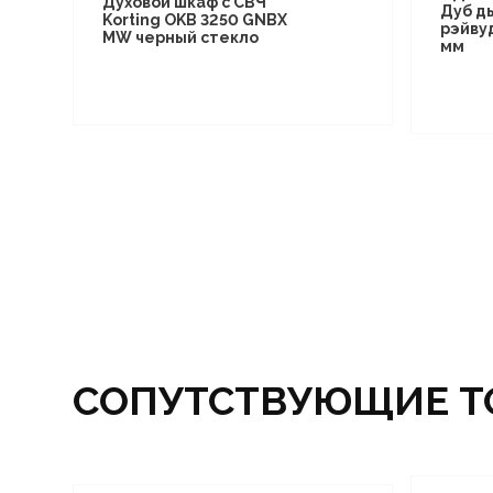
Духовой шкаф с СВЧ
Дуб д
Korting OKB 3250 GNBX
рэйву
MW черный стекло
мм
СОПУТСТВУЮЩИЕ Т