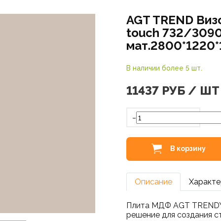
AGT TREND Визо
touch 732/309
мат.2800*1220*
В наличии более 5 шт.
11437
РУБ / ШТ
-
В корзину
Описание
Характе
Плита МДФ AGT TRENDY 
решение для создания с