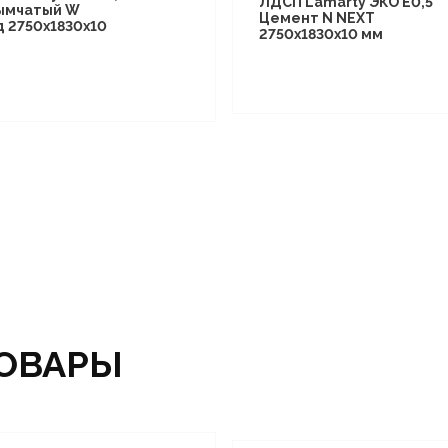
ЛДСП Lamarty ЭКО E0,5
ымчатый W
Цемент N NEXT
д 2750х1830х10
2750х1830х10 мм
ОВАРЫ