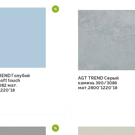
REND Голубой
AGT TREND Серый
oft touch
камень 390/3086
082 мат.
мат.2800*1220*18
1220*18