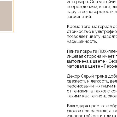
интерьера. Она устойчи
повреждениям, влаге, в
пару, а ее поверхность 
загрязнений.
Кроме того, материал о
стойкостью к ультрафио
позволяет цвету надолго
насыщенность.
Плита покрыта ПВХ-плен
лицевая сторона имеет 
выполнена в цвете «Серы
матовая в цвете «Песоч
Декор Серый тренд доба
свежесть и легкость, ве
персиковыми, мятными 
оттенками, а также с к
такими как темно-шокол
Благодаря простоте об
сколов при распиле, а т
износостойкости, плит