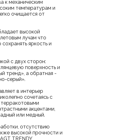
ва к механическим
ысоким температурам и
легко очищается от
бладает высокой
летовым лучам что
 сохранять яркость и
кой с двух сторон:
глянцевую поверхность и
й тренд», а обратная -
но-серый».
вляет в интерьер
ликолепно сочетаясь с
и терракотовыми
онтрастными акцентами,
адный или медный.
работки, отсутствию
акже высокой прочности и
а AGT TRENDY