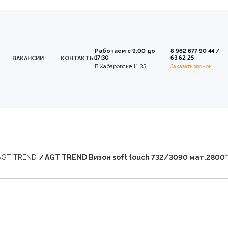
Работаем с 9:00 до
8 962 677 90 44
/
17:30
63 62 25
ВАКАНСИИ
КОНТАКТЫ
В Хабаровске 11:35
Заказать звонок
AGT TREND
AGT TREND Визон soft touch 732/3090 мат.2800*