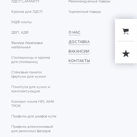
ЛДСП LAMARTY
Рекомендуемые товары
Кромка для ЛДСП
Уцененные товары
МДФ плиты
ДВП, ХДФ
О НАС
ДОСТАВКА
Фанера берёзовая
мебельная
ВАКАНСИИ
Столешницы и кромка
КОНТАКТЫ
для столешниц
Стеновые панели
(фартуки для кухни)
Плинтуса для кухни и
комплектующие
Компакт-плита HPL АМК
ТРОЯ
Профиль для шкафов купе
Профиль алюминиевый
для рамочных фасадов