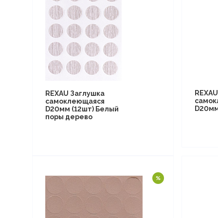
REXAU
REXAU Заглушка
самок
самоклеющаяся
D20мм
D20мм (12шт) Белый
поры дерево