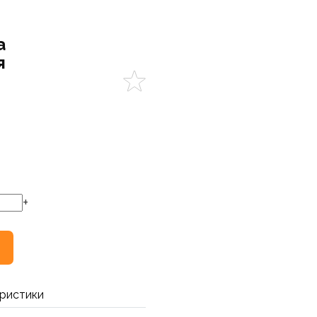
а
я
+
ристики