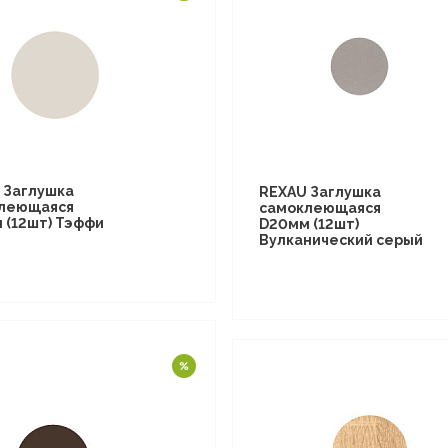
 Заглушка
REXAU Заглушка
леющаяся
самоклеющаяся
 (12шт) Тэффи
D20мм (12шт)
Вулканический серый