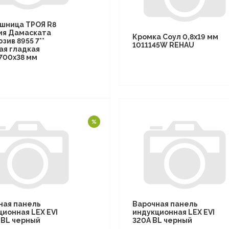
шница ТРОЯ R8
ия Дамаската
Кромка Соул 0,8х19 мм
зив 8955 7**
1011145W REHAU
ая гладкая
700х38 мм
ная панель
Варочная панель
ционная LEX EVI
индукционная LEX EVI
I BL черный
320A BL черный