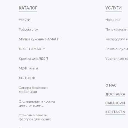
КАТАЛОГ
УСЛУГИ
Услуги
Новинки
Гофрокартон
Популярные 
Мойки кухонные AMALET
Распродажи и
ЛДСП LAMARTY
Рекомендуем
Кромка для ЛДСП
Уцененные т
МДФ плиты
ДВП, ХДФ
О НАС
Фанера берёзовая
мебельная
ДОСТАВКА
Столешницы и кромка
ВАКАНСИИ
для столешниц
КОНТАКТЫ
Стеновые панели
(фартуки для кухни)