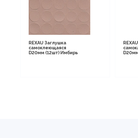
REXAU Заглушка
REXAU
самоклеющаяся
самок
D20мм (12шт) Имбирь
D20мм