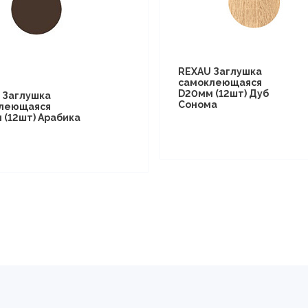
REXAU Заглушка
самоклеющаяся
D20мм (12шт) Дуб
 Заглушка
Сонома
леющаяся
 (12шт) Арабика