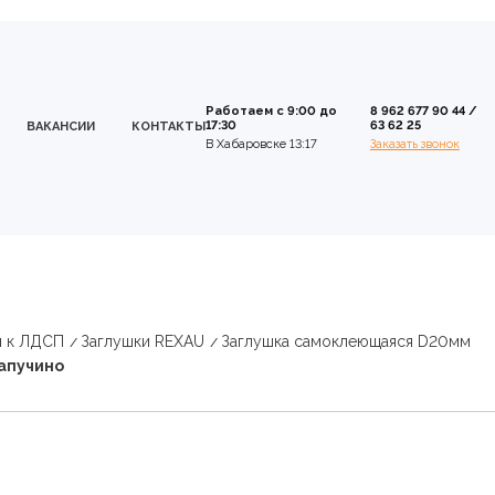
Работаем с 9:00 до
8 962 677 90 44
/
17:30
63 62 25
ВАКАНСИИ
КОНТАКТЫ
В Хабаровске 13:17
Заказать звонок
и к ЛДСП
Заглушки REXAU
Заглушка самоклеющаяся D20мм
апучино