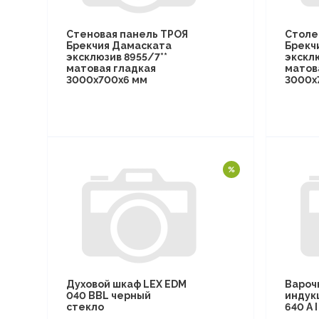
Стеновая панель ТРОЯ
Столе
Брекчия Дамаската
Брекч
эксклюзив 8955/7**
эксклю
матовая гладкая
матов
3000х700х6 мм
3000х
Духовой шкаф LEX EDM
Вароч
040 BBL черный
индук
стекло
640 A 