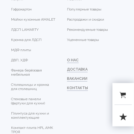
Гофрокартон
Популярные товары
Мойки кухонные AMALET
Распродажи и скидки
ЛДСП LAMARTY
Рекомендуемые товары
Кромка для ЛДСП
Уцененные товары
МДФ плиты
ДВП, ХДФ
О НАС
ДОСТАВКА
Фанера берёзовая
мебельная
ВАКАНСИИ
Столешницы и кромка
КОНТАКТЫ
для столешниц
Стеновые панели
(фартуки для кухни)
Плинтуса для кухни и
комплектующие
Компакт-плита HPL АМК
ТРОЯ