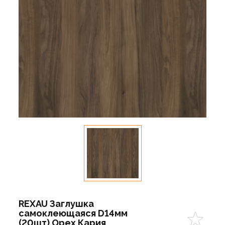
REXAU Заглушка
самоклеющаяся D14мм
(20шт) Орех Кария