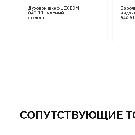
Духовой шкаф LEX EDM
Вароч
040 BBL черный
индук
стекло
640 A 
СОПУТСТВУЮЩИЕ Т