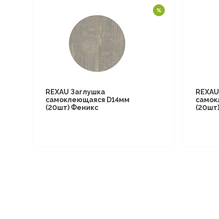
REXAU Заглушка
REXAU
самоклеющаяся D14мм
самок
(20шт) Феникс
(20шт