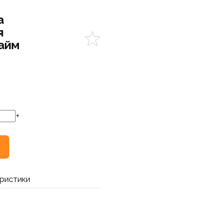
а
я
айм
+
ристики