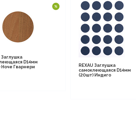
 Заглушка
леющаяся D14мм
REXAU Заглушка
) Ноче Гварнери
самоклеющаяся D14мм
(20шт) Индиго