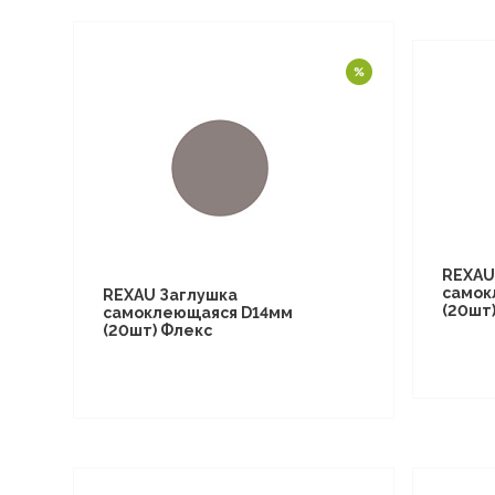
REXAU
самок
REXAU Заглушка
(20шт
самоклеющаяся D14мм
(20шт) Флекс