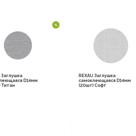
 Заглушка
REXAU Заглушка
леющаяся D14мм
самоклеющаяся D14мм
) Титан
(20шт) Софт