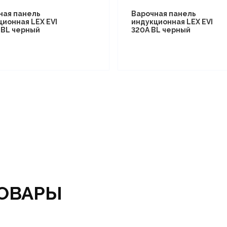
ная панель
Варочная панель
ционная LEX EVI
индукционная LEX EVI
I BL черный
320A BL черный
ОВАРЫ