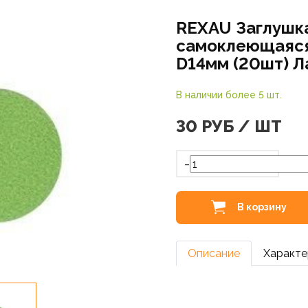
REXAU Заглушк
самоклеющаяс
D14мм (20шт) Л
В наличии более 5 шт.
30
РУБ / ШТ
-
В корзину
Описание
Характе