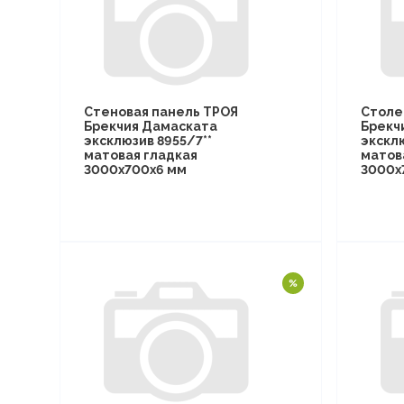
Стеновая панель ТРОЯ
Столе
Брекчия Дамаската
Брекч
эксклюзив 8955/7**
эксклю
матовая гладкая
матов
3000х700х6 мм
3000х