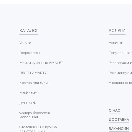
КАТАЛОГ
УСЛУГИ
Услуги
Новинки
Гофрокартон
Популярные 
Мойки кухонные AMALET
Распродажи и
ЛДСП LAMARTY
Рекомендуем
Кромка для ЛДСП
Уцененные т
МДФ плиты
ДВП, ХДФ
О НАС
Фанера берёзовая
мебельная
ДОСТАВКА
Столешницы и кромка
ВАКАНСИИ
для столешниц