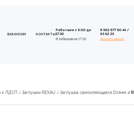
Работаем с 9:00 до
8 962 677 90 44
/
17:30
63 62 25
ВАКАНСИИ
КОНТАКТЫ
В Хабаровске 17:52
Заказать звонок
и к ЛДСП
Заглушки REXAU
Заглушка самоклеющаяся D14мм
R