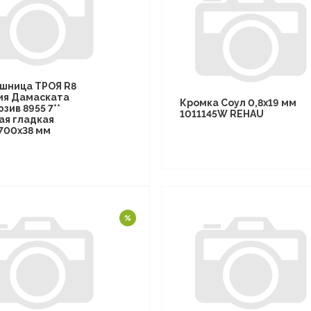
шница ТРОЯ R8
ия Дамаската
Кромка Соул 0,8х19 мм
зив 8955 7**
1011145W REHAU
ая гладкая
700х38 мм