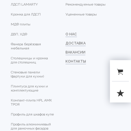
ЛДСП LAMARTY
Рекомендуемые товары
Кромка для ЛДСП
Уцененные товары
МДФ плиты
ДВП, ХДФ
О НАС
ДОСТАВКА
Фанера берёзовая
мебельная
ВАКАНСИИ
Столешницы и кромка
КОНТАКТЫ
для столешниц
Стеновые панели
(фартуки для кухни)
Плинтуса для кухни и
комплектующие
Компакт-плита HPL АМК
ТРОЯ
Профиль для шкафов купе
Профиль алюминиевый
для рамочных фасадов