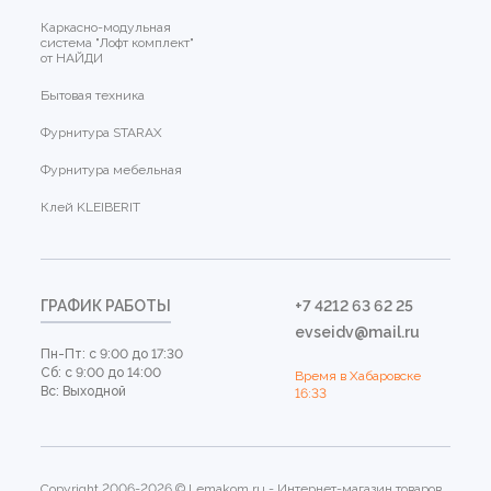
Каркасно-модульная
система "Лофт комплект"
от НАЙДИ
Бытовая техника
Фурнитура STARAX
Фурнитура мебельная
Клей KLEIBERIT
ГРАФИК РАБОТЫ
+7 4212 63 62 25
evseidv@mail.ru
Пн-Пт: с 9:00 до 17:30
Сб: с 9:00 до 14:00
Время в Хабаровске
Вс: Выходной
16:33
Copyright 2006-2026 © Lemakom.ru - Интернет-магазин товаров