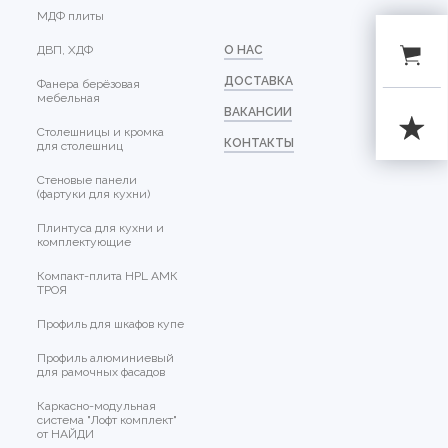
МДФ плиты
ДВП, ХДФ
О НАС
ДОСТАВКА
Фанера берёзовая
мебельная
ВАКАНСИИ
Столешницы и кромка
КОНТАКТЫ
для столешниц
Стеновые панели
(фартуки для кухни)
Плинтуса для кухни и
комплектующие
Компакт-плита HPL АМК
ТРОЯ
Профиль для шкафов купе
Профиль алюминиевый
для рамочных фасадов
Каркасно-модульная
система "Лофт комплект"
от НАЙДИ