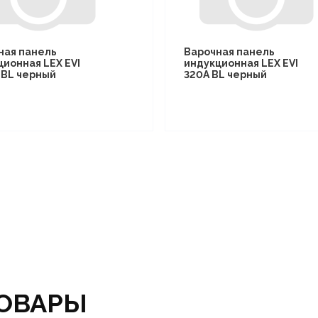
ная панель
Варочная панель
ционная LEX EVI
индукционная LEX EVI
I BL черный
320A BL черный
ОВАРЫ