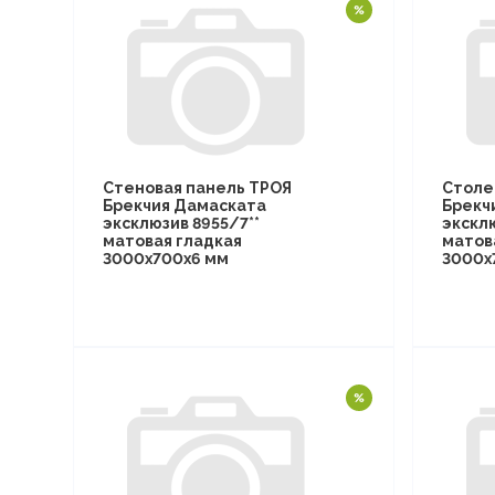
Стеновая панель ТРОЯ
Столе
Брекчия Дамаската
Брекч
эксклюзив 8955/7**
эксклю
матовая гладкая
матов
3000х700х6 мм
3000х