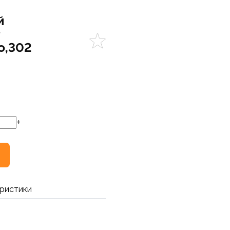
й
Р
о,302
+
ристики