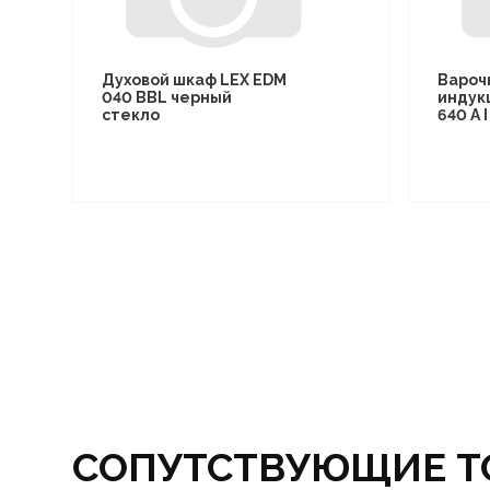
Духовой шкаф LEX EDM
Вароч
040 BBL черный
индук
стекло
640 A 
СОПУТСТВУЮЩИЕ Т