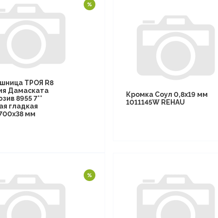
шница ТРОЯ R8
ия Дамаската
Кромка Соул 0,8х19 мм
зив 8955 7**
1011145W REHAU
ая гладкая
700х38 мм