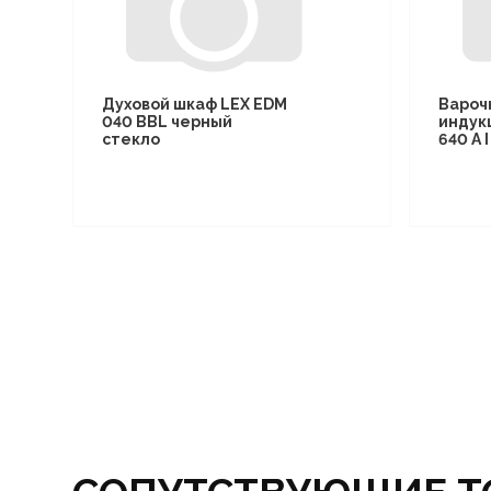
Духовой шкаф LEX EDM
Вароч
040 BBL черный
индук
стекло
640 A 