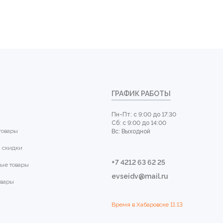
ГРАФИК РАБОТЫ
Пн-Пт: с 9:00 до 17:30
Сб: с 9:00 до 14:00
товары
Вс: Выходной
 скидки
+7 4212 63 62 25
ые товары
evseidv@mail.ru
овары
Время в Хабаровске
11:13