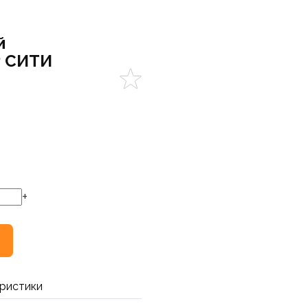
й
Р СИТИ
+
ристики