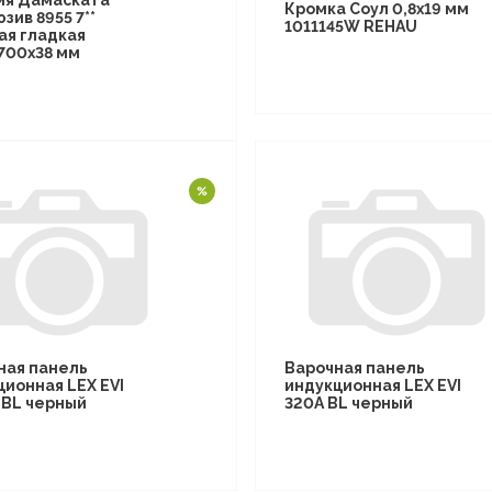
ия Дамаската
Кромка Соул 0,8х19 мм
зив 8955 7**
1011145W REHAU
ая гладкая
700х38 мм
ная панель
Варочная панель
ционная LEX EVI
индукционная LEX EVI
I BL черный
320A BL черный