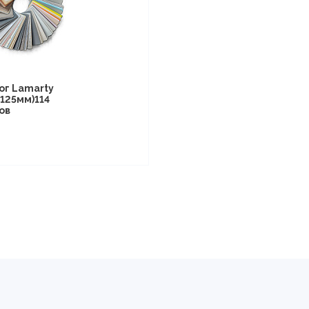
ог Lamarty
125мм)114
ов