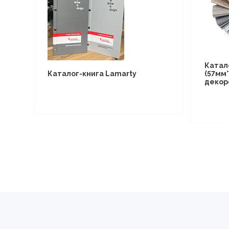
Катал
Каталог-книга Lamarty
(57мм*
декор