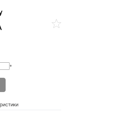
y
A
+
ристики