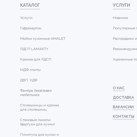
КАТАЛОГ
УСЛУГИ
Услуги
Новинки
Гофрокартон
Популярные 
Мойки кухонные AMALET
Распродажи и
ЛДСП LAMARTY
Рекомендуем
Кромка для ЛДСП
Уцененные т
МДФ плиты
ДВП, ХДФ
О НАС
Фанера берёзовая
мебельная
ДОСТАВКА
Столешницы и кромка
ВАКАНСИИ
для столешниц
КОНТАКТЫ
Стеновые панели
(фартуки для кухни)
Плинтуса для кухни и