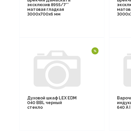
Брекчия Дамаската
Брекч
эксклюзив 8955/7**
эксклю
матовая гладкая
матов
3000х700х6 мм
3000х
Духовой шкаф LEX EDM
Вароч
040 BBL черный
индук
стекло
640 A 