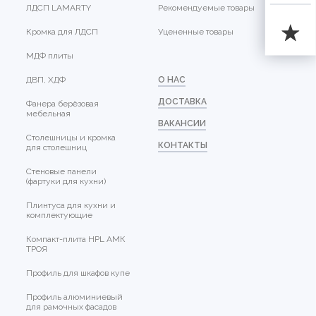
ЛДСП LAMARTY
Рекомендуемые товары
Кромка для ЛДСП
Уцененные товары
МДФ плиты
ДВП, ХДФ
О НАС
ДОСТАВКА
Фанера берёзовая
мебельная
ВАКАНСИИ
Столешницы и кромка
КОНТАКТЫ
для столешниц
Стеновые панели
(фартуки для кухни)
Плинтуса для кухни и
комплектующие
Компакт-плита HPL АМК
ТРОЯ
Профиль для шкафов купе
Профиль алюминиевый
для рамочных фасадов