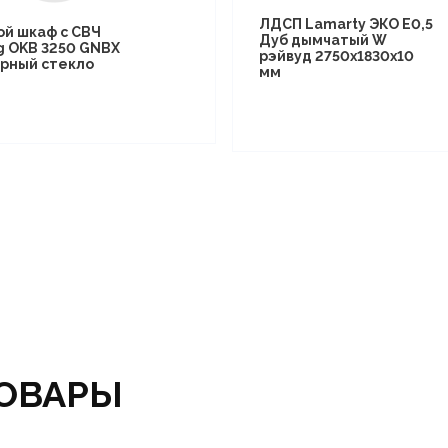
ЛДСП Lamarty ЭКО E0,5
ой шкаф с СВЧ
Дуб дымчатый W
g OKB 3250 GNBX
рэйвуд 2750х1830х10
рный стекло
мм
ОВАРЫ