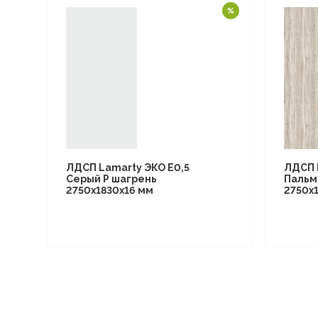
ЛДСП Lamarty ЭКО E0,5
ЛДСП 
Серый P шагрень
Пальм
2750х1830х16 мм
2750х