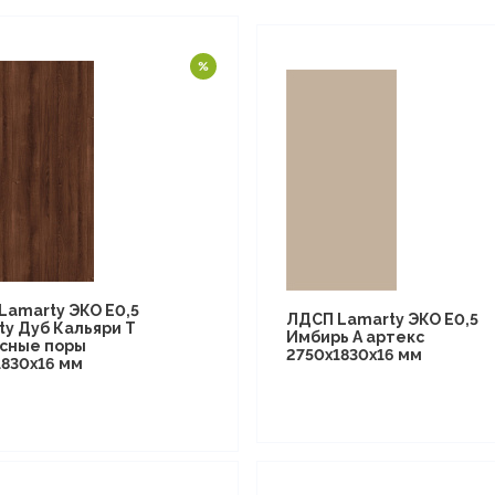
Lamarty ЭКО E0,5
ЛДСП Lamarty ЭКО E0,5
ty Дуб Кальяри T
Имбирь A артекс
сные поры
2750х1830х16 мм
1830х16 мм