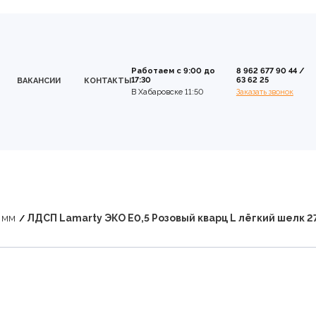
Работаем с 9:00 до
8 962 677 90 44
/
17:30
63 62 25
ВАКАНСИИ
КОНТАКТЫ
В Хабаровске 11:50
Заказать звонок
 мм
ЛДСП Lamarty ЭКО E0,5 Розовый кварц L лёгкий шелк 2