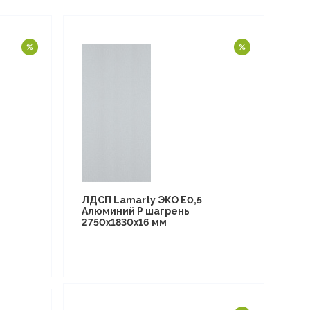
ЛДСП Lamarty ЭКО E0,5
Алюминий P шагрень
2750х1830х16 мм