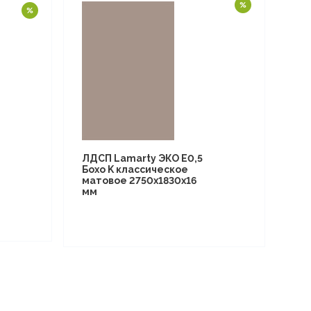
ЛДСП Lamarty ЭКО E0,5
Бохо K классическое
матовое 2750х1830х16
мм