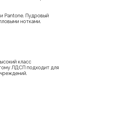
ии Pantone. Пудровый
лловыми нотками.
егда:
ысокий класс
этому ЛДСП подходит для
учреждений.