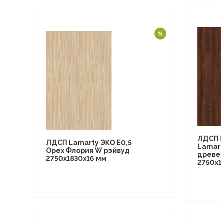
ЛДСП 
ЛДСП Lamarty ЭКО E0,5
Lamar
Орех Флория W рэйвуд
древе
2750х1830х16 мм
2750х