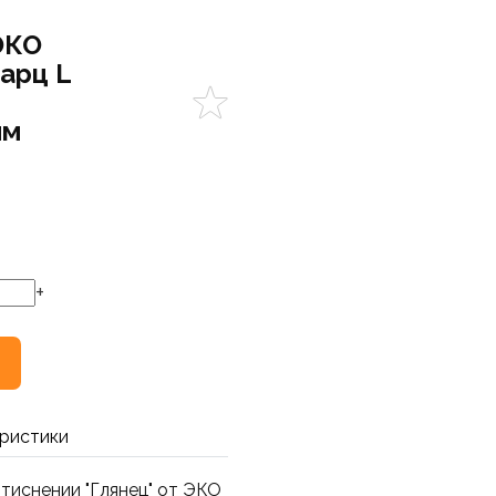
ЭКО
арц L
мм
+
ристики
 тиснении "Глянец" от ЭКО