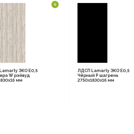
Lamarty ЭКО E0,5
ЛДСП Lamarty ЭКО E0,5
ира W рэйвуд
Чёрный P шагрень
1830х16 мм
2750х1830х16 мм