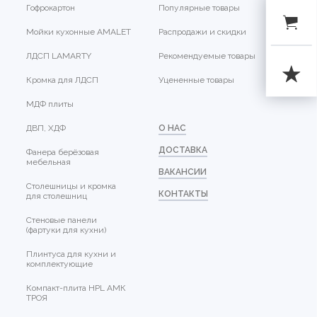
Гофрокартон
Популярные товары
Мойки кухонные AMALET
Распродажи и скидки
ЛДСП LAMARTY
Рекомендуемые товары
Кромка для ЛДСП
Уцененные товары
МДФ плиты
ДВП, ХДФ
О НАС
ДОСТАВКА
Фанера берёзовая
мебельная
ВАКАНСИИ
Столешницы и кромка
КОНТАКТЫ
для столешниц
Стеновые панели
(фартуки для кухни)
Плинтуса для кухни и
комплектующие
Компакт-плита HPL АМК
ТРОЯ