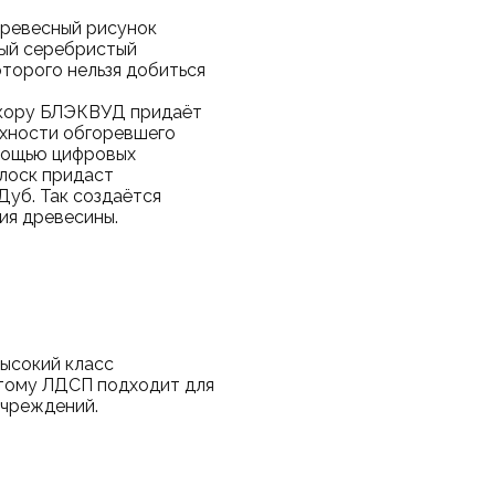
ревесный рисунок
ый серебристый
оторого нельзя добиться
екору БЛЭКВУД придаёт
рхности обгоревшего
мощью цифровых
 лоск придаст
Дуб. Так создаётся
ия древесины.
егда:
ысокий класс
этому ЛДСП подходит для
учреждений.