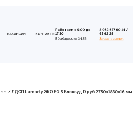
Работаем с 9:00 до
8 962 677 90 44
/
17:30
63 62 25
ВАКАНСИИ
КОНТАКТЫ
В Хабаровске 04:56
Заказать звонок
 мм
ЛДСП Lamarty ЭКО E0,5 Блэквуд D дуб 2750х1830х16 мм