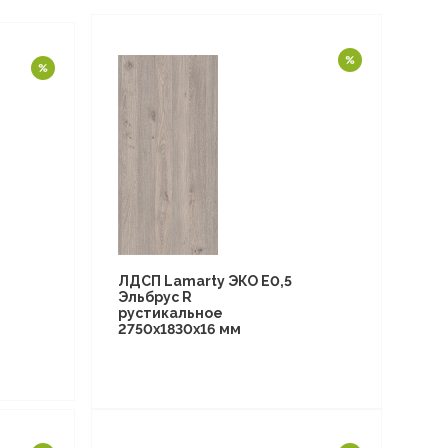
ЛДСП Lamarty ЭКО E0,5
Эльбрус R
рустикальное
2750х1830х16 мм