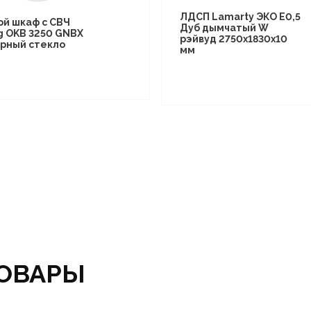
ЛДСП Lamarty ЭКО E0,5
ой шкаф с СВЧ
Дуб дымчатый W
g OKB 3250 GNBX
рэйвуд 2750х1830х10
рный стекло
мм
ОВАРЫ