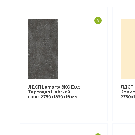
ЛДСП Lamarty ЭКО E0,5
ЛДСП 
Терраццо L лёгкий
Кремо
шелк 2750х1830х16 мм
2750х