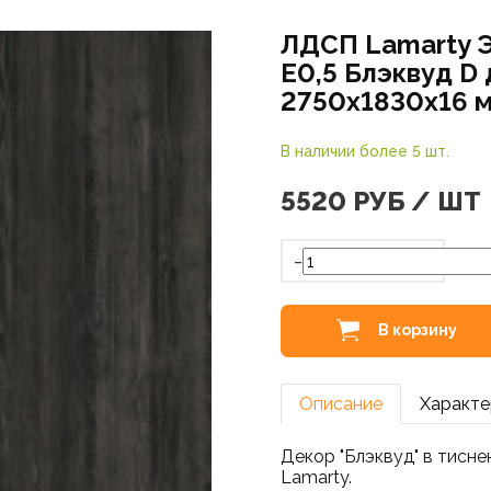
ЛДСП Lamarty 
E0,5 Блэквуд D 
2750х1830х16 
В наличии более 5 шт.
5520
РУБ / ШТ
-
В корзину
Описание
Характе
Декор "Блэквуд" в тисн
Lamarty.