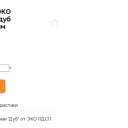
ЭКО
дуб
мм
+
ристики
ении "Дуб" от ЭКО ЛДСП