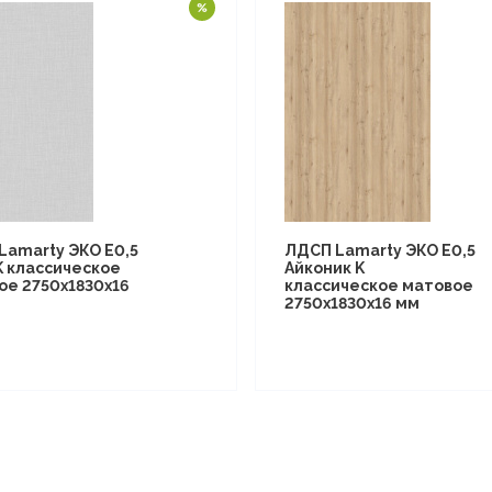
Lamarty ЭКО E0,5
ЛДСП Lamarty ЭКО E0,5
K классическое
Айконик K
ое 2750х1830х16
классическое матовое
2750х1830х16 мм