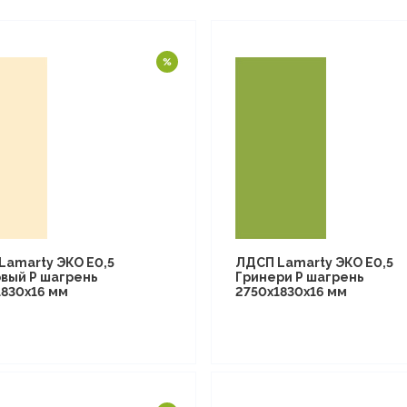
Lamarty ЭКО E0,5
ЛДСП Lamarty ЭКО E0,5
вый P шагрень
Гринери P шагрень
1830х16 мм
2750х1830х16 мм