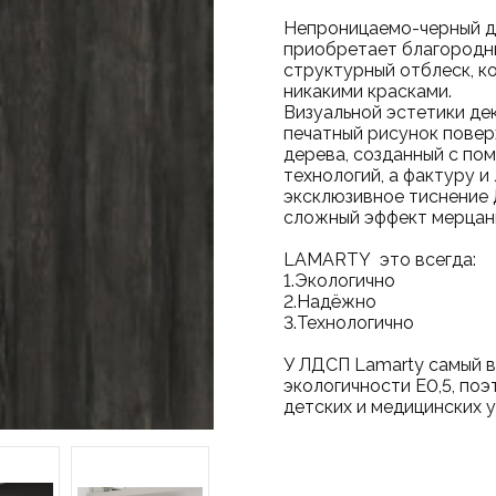
Непроницаемо-черный д
приобретает благородн
структурный отблеск, к
никакими красками.
Визуальной эстетики д
печатный рисунок пове
дерева, созданный с по
технологий, а фактуру и
эксклюзивное тиснение 
сложный эффект мерцан
LAMARTY это вс
1.Экологично
2.Надёжно
3.Технологично
У ЛДСП Lamarty самый в
экологичности Е0,5, по
детских и медицинских 