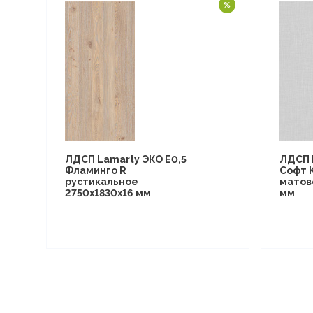
ЛДСП Lamarty ЭКО E0,5
ЛДСП 
Фламинго R
Софт 
рустикальное
матов
2750х1830х16 мм
мм