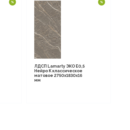
ЛДСП Lamarty ЭКО E0,5
Нейро K классическое
матовое 2750х1830х16
мм