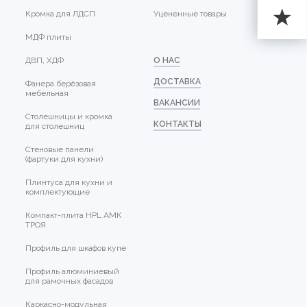
Кромка для ЛДСП
Уцененные товары
МДФ плиты
ДВП, ХДФ
О НАС
ДОСТАВКА
Фанера берёзовая
мебельная
ВАКАНСИИ
Столешницы и кромка
КОНТАКТЫ
для столешниц
Стеновые панели
(фартуки для кухни)
Плинтуса для кухни и
комплектующие
Компакт-плита HPL АМК
ТРОЯ
Профиль для шкафов купе
Профиль алюминиевый
для рамочных фасадов
Каркасно-модульная