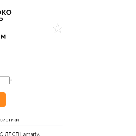
ЭКО
P
мм
+
ристики
О ЛДСП Lamarty.