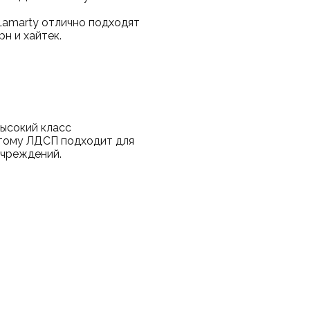
Lamarty отлично подходят
н и хайтек.
егда:
ысокий класс
этому ЛДСП подходит для
учреждений.