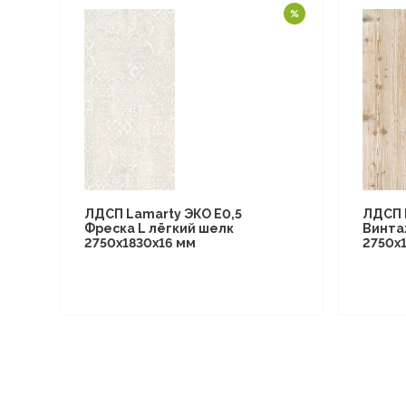
ЛДСП Lamarty ЭКО E0,5
ЛДСП 
Фреска L лёгкий шелк
Винта
2750х1830х16 мм
2750х