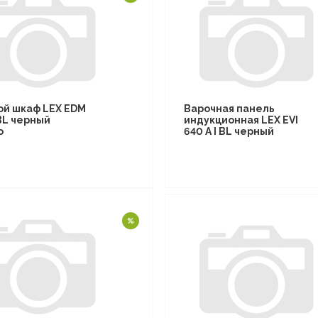
ой шкаф LEX EDM
Варочная панель
BL черный
индукционная LEX EVI
о
640 A I BL черный