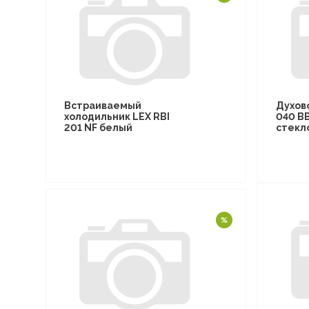
Встраиваемый
Духов
холодильник LEX RBI
040 B
201 NF белый
стекл