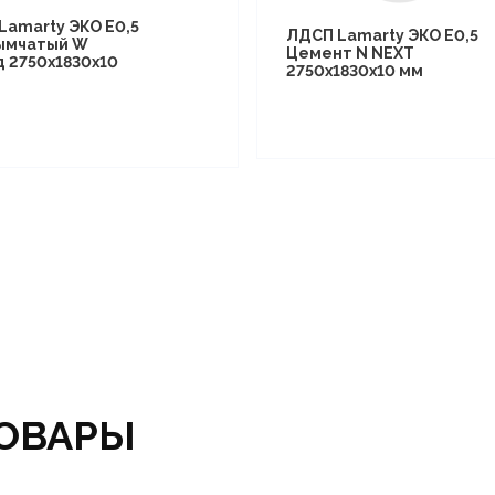
Lamarty ЭКО E0,5
ЛДСП Lamarty ЭКО E0,5
ымчатый W
Цемент N NEXT
д 2750х1830х10
2750х1830х10 мм
ОВАРЫ