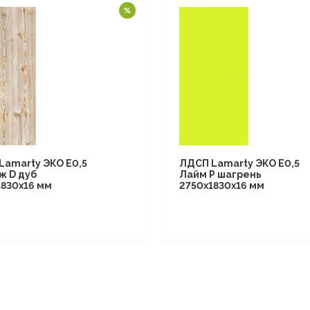
Lamarty ЭКО E0,5
ЛДСП Lamarty ЭКО E0,5
ж D дуб
Лайм P шагрень
1830х16 мм
2750х1830х16 мм