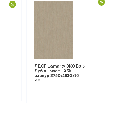
ЛДСП Lamarty ЭКО E0,5
Дуб дымчатый W
рэйвуд 2750х1830х16
мм