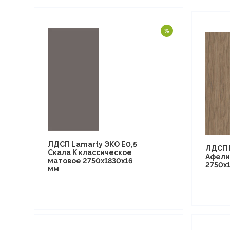
ЛДСП Lamarty ЭКО E0,5
ЛДСП 
Скала K классическое
Афели
матовое 2750х1830х16
2750х
мм