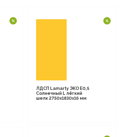
ЛДСП Lamarty ЭКО E0,5
Солнечный L лёгкий
шелк 2750х1830х16 мм