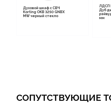
ЛДСП 
Духовой шкаф с СВЧ
Дуб д
Korting OKB 3250 GNBX
рэйву
MW черный стекло
мм
СОПУТСТВУЮЩИЕ Т