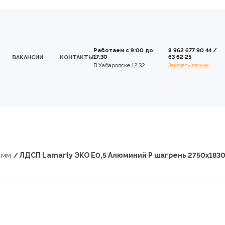
Работаем с 9:00 до
8 962 677 90 44
/
17:30
63 62 25
ВАКАНСИИ
КОНТАКТЫ
В Хабаровске 12:32
Заказать звонок
 мм
ЛДСП Lamarty ЭКО E0,5 Алюминий P шагрень 2750х1830