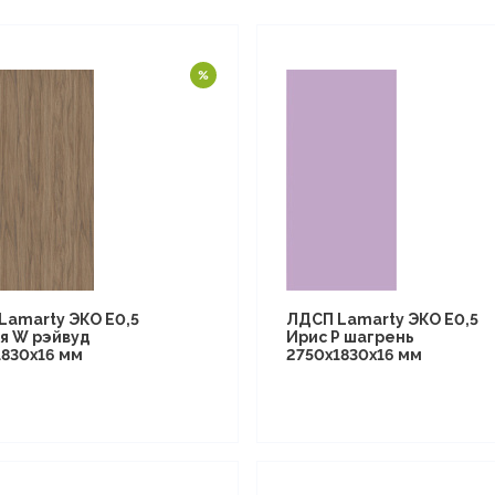
Lamarty ЭКО E0,5
ЛДСП Lamarty ЭКО E0,5
я W рэйвуд
Ирис P шагрень
1830х16 мм
2750х1830х16 мм