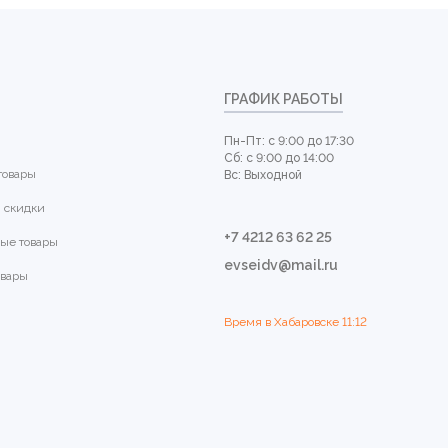
ГРАФИК РАБОТЫ
Пн-Пт: с 9:00 до 17:30
Сб: с 9:00 до 14:00
товары
Вс: Выходной
 скидки
+7 4212 63 62 25
ые товары
evseidv@mail.ru
овары
Время в Хабаровске
11:12