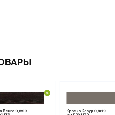
ОВАРЫ
Кромка Клауд 0,8х19
а Венге 0,8х19
мм ПВХ UTR