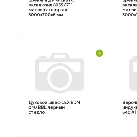
Брекчия Дамаската
Брекч
эксклюзив 8955/7**
эксклю
матовая гладкая
матов
3000х700х6 мм
3000х
Духовой шкаф LEX EDM
Вароч
040 BBL черный
индук
стекло
640 A 