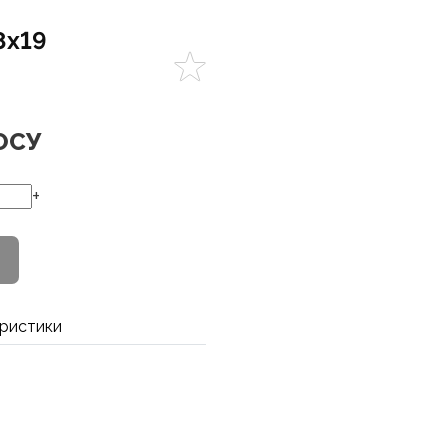
8х19
ОСУ
+
ристики