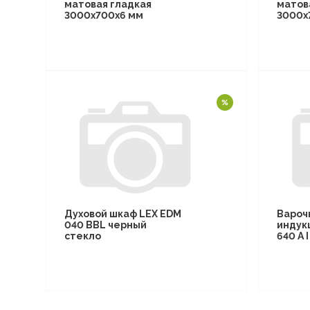
матовая гладкая
матов
3000х700х6 мм
3000х
Духовой шкаф LEX EDM
Вароч
040 BBL черный
индук
стекло
640 A 