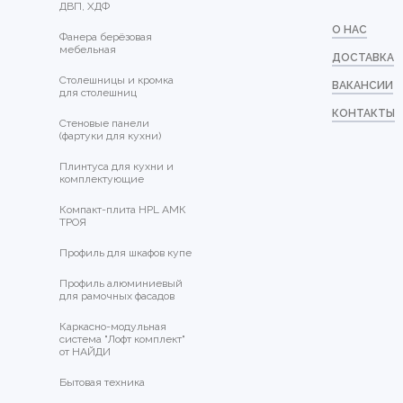
ДВП, ХДФ
О НАС
Фанера берёзовая
мебельная
ДОСТАВКА
Столешницы и кромка
ВАКАНСИИ
для столешниц
КОНТАКТЫ
Стеновые панели
(фартуки для кухни)
Плинтуса для кухни и
комплектующие
Компакт-плита HPL АМК
ТРОЯ
Профиль для шкафов купе
Профиль алюминиевый
для рамочных фасадов
Каркасно-модульная
система "Лофт комплект"
от НАЙДИ
Бытовая техника