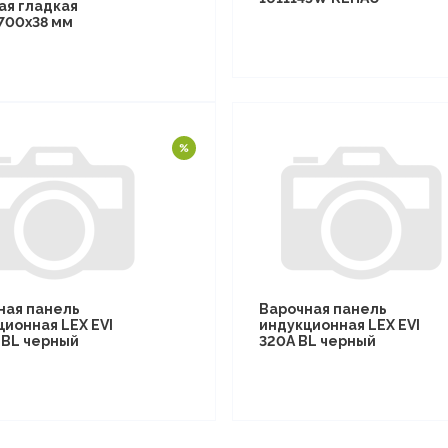
ая гладкая
700х38 мм
ная панель
Варочная панель
ционная LEX EVI
индукционная LEX EVI
I BL черный
320A BL черный