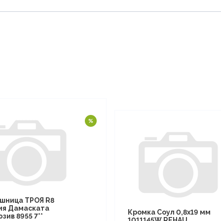
шница ТРОЯ R8
ия Дамаската
Кромка Соул 0,8х19 мм
зив 8955 7**
1011145W REHAU