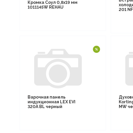
Встра
Кромка Соул 0,8х19 мм
холод
1011145W REHAU
201 N
Варочная панель
Духов
индукционная LEX EVI
Kortin
320A BL черный
MW че