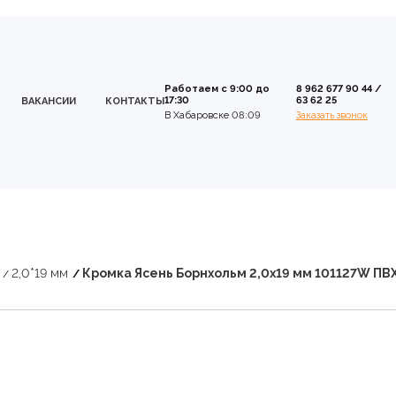
Работаем с 9:00 до
8 962 677 90 44
/
17:30
63 62 25
ВАКАНСИИ
КОНТАКТЫ
В Хабаровске 08:09
Заказать звонок
2,0*19 мм
Кромка Ясень Борнхольм 2,0х19 мм 101127W ПВ