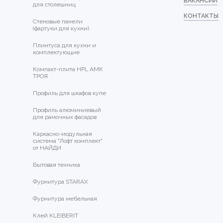
ВАКАНСИИ
для столешниц
КОНТАКТЫ
Стеновые панели
(фартуки для кухни)
Плинтуса для кухни и
комплектующие
Компакт-плита HPL АМК
ТРОЯ
Профиль для шкафов купе
Профиль алюминиевый
для рамочных фасадов
Каркасно-модульная
система "Лофт комплект"
от НАЙДИ
Бытовая техника
Фурнитура STARAX
Фурнитура мебельная
Клей KLEIBERIT