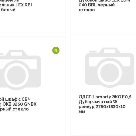
иваемый
Духовой шкаф LEX EDM
ильник LEX RBI
040 BBL черный
F белый
стекло
ЛДСП Lamarty ЭКО E0,5
ой шкаф с СВЧ
Дуб дымчатый W
g OKB 3250 GNBX
рэйвуд 2750х1830х10
рный стекло
мм