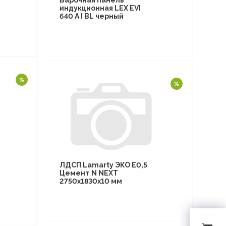
Варочная панель
индукционная LEX EVI
640 A I BL черный
ЛДСП Lamarty ЭКО E0,5
Цемент N NEXT
2750х1830х10 мм