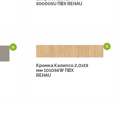
500005U ПВХ REHAU
Кромка Калипсо 2,0х19
мм 101056W ПВХ
REHAU