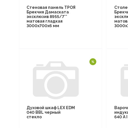
Стеновая панель ТРОЯ
Столе
Брекчия Дамаската
Брекч
эксклюзив 8955/7**
эксклю
матовая гладкая
матов
3000х700х6 мм
3000х
Духовой шкаф LEX EDM
Вароч
040 BBL черный
индук
стекло
640 A 