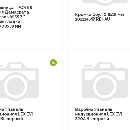
шница ТРОЯ R8
ия Дамаската
Кромка Соул 0,8х19 мм
зив 8955 7**
1011145W REHAU
ая гладкая
700х38 мм
ная панель
Варочная панель
ционная LEX EVI
индукционная LEX EVI
I BL черный
320A BL черный