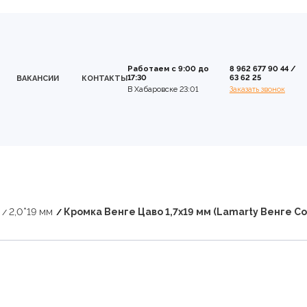
Работаем с 9:00 до
8 962 677 90 44
/
17:30
63 62 25
ВАКАНСИИ
КОНТАКТЫ
В Хабаровске 23:01
Заказать звонок
2,0*19 мм
Кромка Венге Цаво 1,7х19 мм (Lamarty Венге С