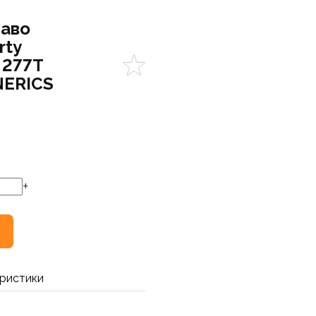
Цаво
rty
 277Т
NERICS
+
ристики