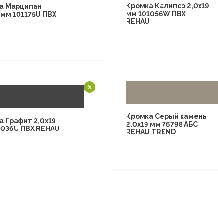
Кромка Калипсо 2,0х19
а Марципан
мм 101056W ПВХ
 мм 101175U ПВХ
REHAU
U
Кромка Серый камень
а Графит 2,0х19
2,0х19 мм 76798 АБС
1036U ПВХ REHAU
REHAU TREND