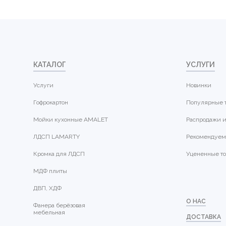
КАТАЛОГ
УСЛУГИ
Услуги
Новинки
Гофрокартон
Популярные 
Мойки кухонные AMALET
Распродажи и
ЛДСП LAMARTY
Рекомендуем
Кромка для ЛДСП
Уцененные т
МДФ плиты
ДВП, ХДФ
О НАС
Фанера берёзовая
мебельная
ДОСТАВКА