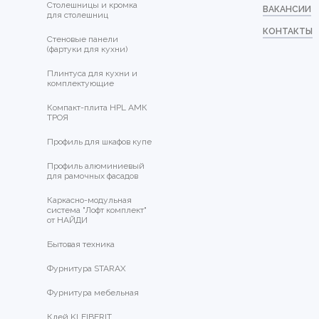
Столешницы и кромка
ВАКАНСИИ
для столешниц
КОНТАКТЫ
Стеновые панели
(фартуки для кухни)
Плинтуса для кухни и
комплектующие
Компакт-плита HPL АМК
ТРОЯ
Профиль для шкафов купе
Профиль алюминиевый
для рамочных фасадов
Каркасно-модульная
система "Лофт комплект"
от НАЙДИ
Бытовая техника
Фурнитура STARAX
Фурнитура мебельная
Клей KLEIBERIT