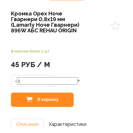
Кромка Орех Ноче
Гварнери 0,8х19 мм
(Lamarty Ноче Гварнери)
896W АБС REHAU ORIGIN
В наличии более 5 шт.
45
РУБ / М
-
+
В корзину
Описание
Характеристики