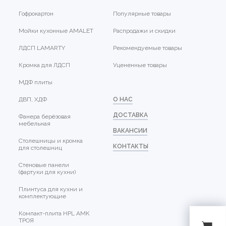
Гофрокартон
Популярные товары
Мойки кухонные AMALET
Распродажи и скидки
ЛДСП LAMARTY
Рекомендуемые товары
Кромка для ЛДСП
Уцененные товары
МДФ плиты
ДВП, ХДФ
О НАС
ДОСТАВКА
Фанера берёзовая
мебельная
ВАКАНСИИ
Столешницы и кромка
КОНТАКТЫ
для столешниц
Стеновые панели
(фартуки для кухни)
Плинтуса для кухни и
комплектующие
Компакт-плита HPL АМК
ТРОЯ