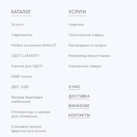
КАТАЛОГ
УСЛУГИ
Услуги
Новинки
Гофрокартон
Популярные товары
Мойки кухонные AMALET
Распродажи и скидки
ЛДСП LAMARTY
Рекомендуемые товары
Кромка для ЛДСП
Уцененные товары
МДФ плиты
ДВП, ХДФ
О НАС
ДОСТАВКА
Фанера берёзовая
мебельная
ВАКАНСИИ
Столешницы и кромка
КОНТАКТЫ
для столешниц
Стеновые панели
(фартуки для кухни)