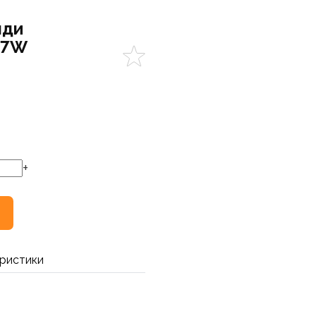
нди
67W
+
ристики