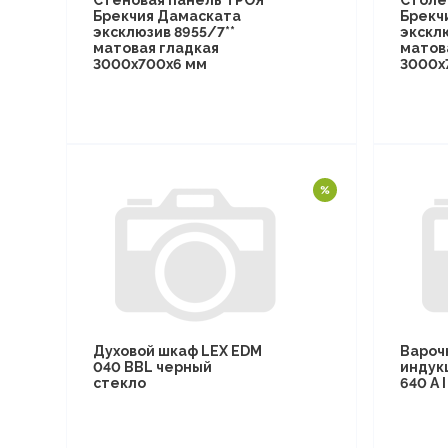
Стеновая панель ТРОЯ
Столе
Брекчия Дамаската
Брекч
эксклюзив 8955/7**
эксклю
матовая гладкая
матов
3000х700х6 мм
3000х
Духовой шкаф LEX EDM
Вароч
040 BBL черный
индук
стекло
640 A 