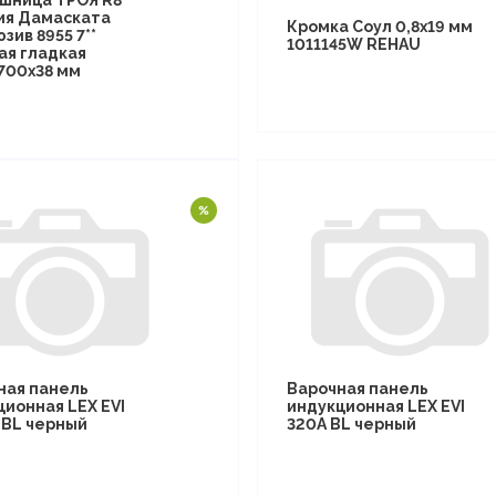
шница ТРОЯ R8
ия Дамаската
Кромка Соул 0,8х19 мм
зив 8955 7**
1011145W REHAU
ая гладкая
700х38 мм
ная панель
Варочная панель
ционная LEX EVI
индукционная LEX EVI
I BL черный
320A BL черный