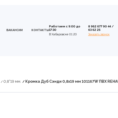
Работаем с 9:00 до
8 962 677 90 44
/
17:30
63 62 25
ВАКАНСИИ
КОНТАКТЫ
В Хабаровске 01:20
Заказать звонок
0,8*19 мм.
Кромка Дуб Сэнди 0,8х19 мм 101167W ПВХ REH