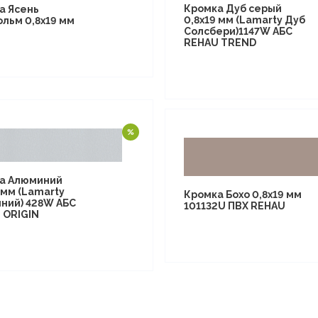
Кромка Дуб серый
а Ясень
0,8х19 мм (Lamarty Дуб
ольм 0,8х19 мм
Солсбери)1147W АБС
REHAU TREND
а Алюминий
 мм (Lamarty
Кромка Бохо 0,8х19 мм
ний) 428W АБС
101132U ПВХ REHAU
 ORIGIN