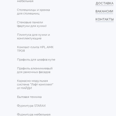
мебельная
ДОСТАВКА
Столешницы и кромка
ВАКАНСИИ
для столешниц
КОНТАКТЫ
Стеновые панели
(фартуки для кухни)
Плинтуса для кухни и
комплектующие
Компакт-плита HPL АМК
ТРОЯ
Профиль для шкафов купе
Профиль алюминиевый
для рамочных фасадов
Каркасно-модульная
система "Лофт комплект"
от НАЙДИ
Бытовая техника
Фурнитура STARAX
Фурнитура мебельная