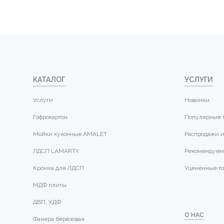
КАТАЛОГ
УСЛУГИ
Услуги
Новинки
Гофрокартон
Популярные 
Мойки кухонные AMALET
Распродажи и
ЛДСП LAMARTY
Рекомендуем
Кромка для ЛДСП
Уцененные т
МДФ плиты
ДВП, ХДФ
О НАС
Фанера берёзовая