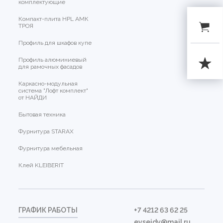
комплектующие
Компакт-плита HPL АМК
ТРОЯ
Профиль для шкафов купе
Профиль алюминиевый
для рамочных фасадов
Каркасно-модульная
система "Лофт комплект"
от НАЙДИ
Бытовая техника
Фурнитура STARAX
Фурнитура мебельная
Клей KLEIBERIT
ГРАФИК РАБОТЫ
+7 4212 63 62 25
evseidv@mail.ru