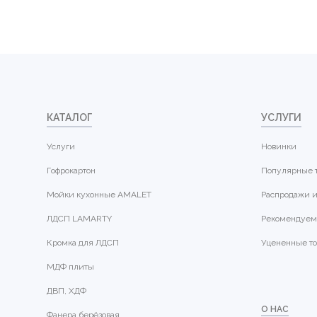
КАТАЛОГ
УСЛУГИ
Услуги
Новинки
Гофрокартон
Популярные 
Мойки кухонные AMALET
Распродажи и
ЛДСП LAMARTY
Рекомендуем
Кромка для ЛДСП
Уцененные т
МДФ плиты
ДВП, ХДФ
О НАС
Фанера берёзовая