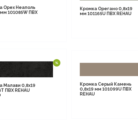
а Орех Неаполь
Кромка Орегано 0,8х19
9 мм 101085W ПВХ
мм 101165U ПВХ REHAU
U
Кромка Серый Камень
а Малави 0,8х19
0,8х19 мм 101099U ПВХ
4Т ПВХ REHAU
REHAU
D