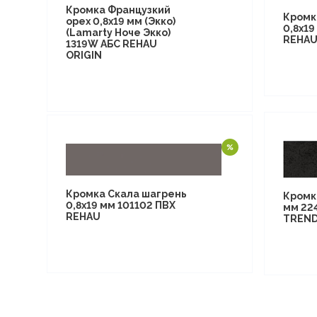
Кромка Французкий
Кромк
орех 0,8х19 мм (Экко)
0,8х1
(Lamarty Ноче Экко)
REHA
1319W АБС REHAU
ORIGIN
Кромка Скала шагрень
Кромк
0,8х19 мм 101102 ПВХ
мм 22
REHAU
TREN