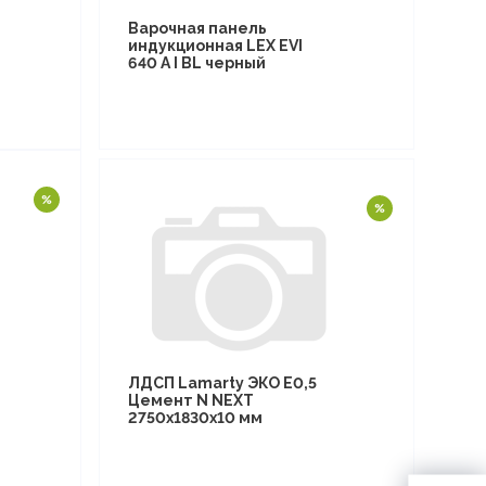
Варочная панель
индукционная LEX EVI
640 A I BL черный
ЛДСП Lamarty ЭКО E0,5
Цемент N NEXT
2750х1830х10 мм