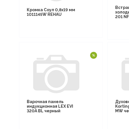
Встра
Кромка Соул 0,8х19 мм
холод
1011145W REHAU
201 N
Варочная панель
Духов
индукционная LEX EVI
Kortin
320A BL черный
MW че