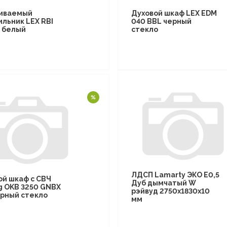
иваемый
Духовой шкаф LEX EDM
ильник LEX RBI
040 BBL черный
F белый
стекло
ЛДСП Lamarty ЭКО E0,5
ой шкаф с СВЧ
Дуб дымчатый W
g OKB 3250 GNBX
рэйвуд 2750х1830х10
рный стекло
мм