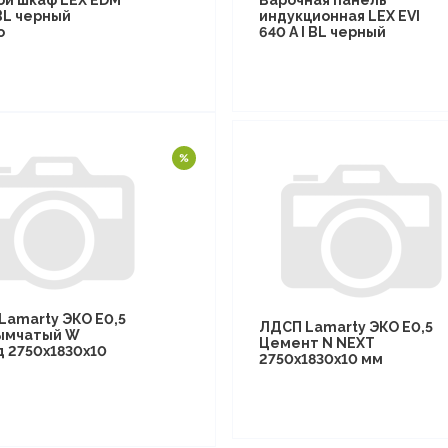
ой шкаф LEX EDM
Варочная панель
BL черный
индукционная LEX EVI
о
640 A I BL черный
Lamarty ЭКО E0,5
ЛДСП Lamarty ЭКО E0,5
ымчатый W
Цемент N NEXT
д 2750х1830х10
2750х1830х10 мм