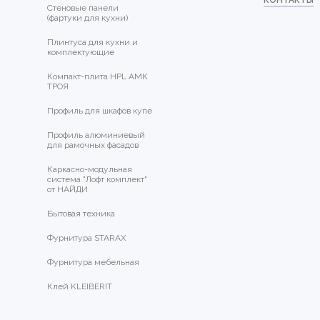
КОНТАКТЫ
Стеновые панели
(фартуки для кухни)
Плинтуса для кухни и
комплектующие
Компакт-плита HPL АМК
ТРОЯ
Профиль для шкафов купе
Профиль алюминиевый
для рамочных фасадов
Каркасно-модульная
система "Лофт комплект"
от НАЙДИ
Бытовая техника
Фурнитура STARAX
Фурнитура мебельная
Клей KLEIBERIT