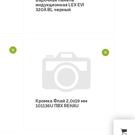
Варочная панель
индукционная LEX EVI
320A BL черный
Кромка Флай 2,0х19 мм
101136U ПВХ REHAU