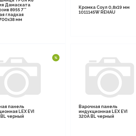
шница ТРОЯ R8
ия Дамаската
Кромка Соул 0,8х19 мм
зив 8955 7**
1011145W REHAU
ая гладкая
700х38 мм
ная панель
Варочная панель
ционная LEX EVI
индукционная LEX EVI
I BL черный
320A BL черный