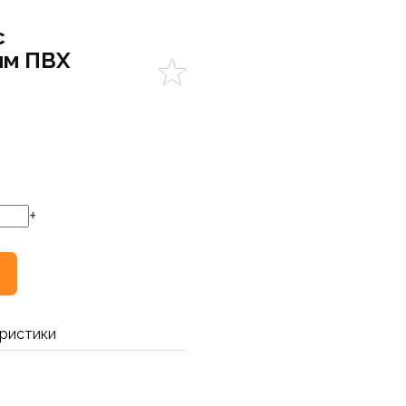
с
мм ПВХ
+
ристики