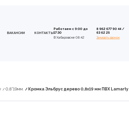
Работаем с 9:00 до
8 962 677 90 44
/
17:30
63 62 25
ВАКАНСИИ
КОНТАКТЫ
В Хабаровске 08:42
Заказать звонок
y
0,8*19мм.
Кромка Эльбрус дерево 0,8х19 мм ПВХ Lamarty