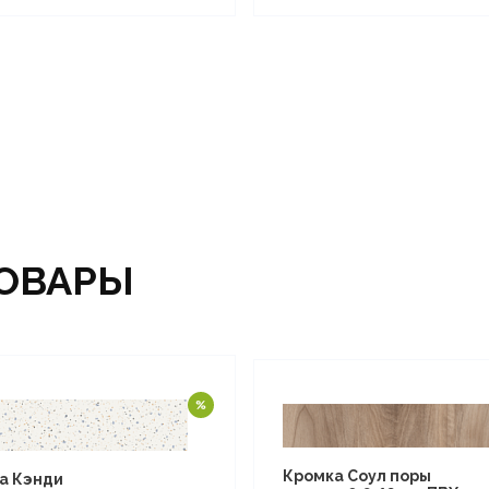
ОВАРЫ
Кромка Соул поры
а Кэнди