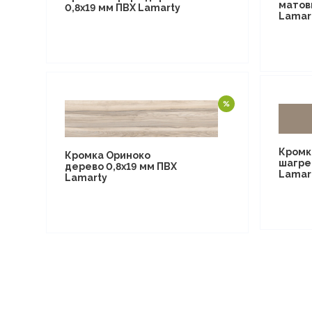
матов
0,8х19 мм ПВХ Lamarty
Lamar
Кромк
Кромка Ориноко
шагре
дерево 0,8х19 мм ПВХ
Lamar
Lamarty