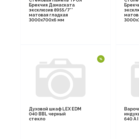
Стеновая панель ТРОЯ
Столе
Брекчия Дамаската
Брекч
эксклюзив 8955/7**
эксклю
матовая гладкая
матов
3000х700х6 мм
3000х
Духовой шкаф LEX EDM
Вароч
040 BBL черный
индук
стекло
640 A 