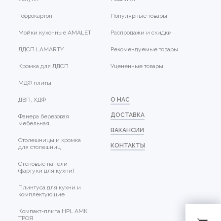
Гофрокартон
Популярные товары
Мойки кухонные AMALET
Распродажи и скидки
ЛДСП LAMARTY
Рекомендуемые товары
Кромка для ЛДСП
Уцененные товары
МДФ плиты
ДВП, ХДФ
О НАС
ДОСТАВКА
Фанера берёзовая
мебельная
ВАКАНСИИ
Столешницы и кромка
КОНТАКТЫ
для столешниц
Стеновые панели
(фартуки для кухни)
Плинтуса для кухни и
комплектующие
Компакт-плита HPL АМК
ТРОЯ