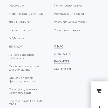
Гофрокартон
Популярные товары
Мойки кухонные AMALET
Распродажи и скидки
ЛДСП LAMARTY
Рекомендуемые товары
Кромка для ЛДСП
Уцененные товары
МДФ плиты
ДВП, ХДФ
О НАС
ДОСТАВКА
Фанера берёзовая
мебельная
ВАКАНСИИ
Столешницы и кромка
КОНТАКТЫ
для столешниц
Стеновые панели
(фартуки для кухни)
Плинтуса для кухни и
комплектующие
Компакт-плита HPL АМК
ТРОЯ