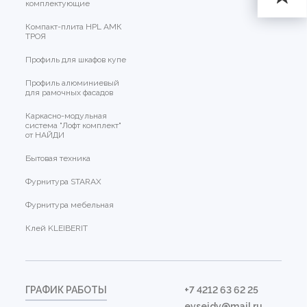
комплектующие
Компакт-плита HPL АМК
ТРОЯ
Профиль для шкафов купе
Профиль алюминиевый
для рамочных фасадов
Каркасно-модульная
система "Лофт комплект"
от НАЙДИ
Бытовая техника
Фурнитура STARAX
Фурнитура мебельная
Клей KLEIBERIT
ГРАФИК РАБОТЫ
+7 4212 63 62 25
evseidv@mail.ru