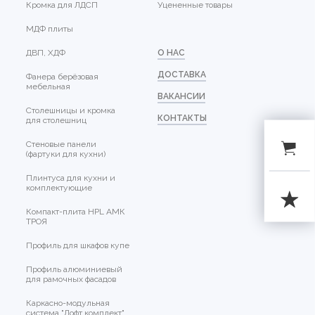
Кромка для ЛДСП
Уцененные товары
МДФ плиты
ДВП, ХДФ
О НАС
ДОСТАВКА
Фанера берёзовая
мебельная
ВАКАНСИИ
Столешницы и кромка
КОНТАКТЫ
для столешниц
Стеновые панели
(фартуки для кухни)
Плинтуса для кухни и
комплектующие
Компакт-плита HPL АМК
ТРОЯ
Профиль для шкафов купе
Профиль алюминиевый
для рамочных фасадов
Каркасно-модульная
система "Лофт комплект"