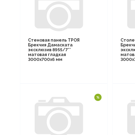
Стеновая панель ТРОЯ
Столе
Брекчия Дамаската
Брекч
эксклюзив 8955/7**
эксклю
матовая гладкая
матов
3000х700х6 мм
3000х