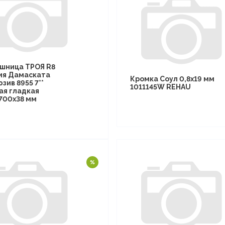
шница ТРОЯ R8
ия Дамаската
Кромка Соул 0,8х19 мм
зив 8955 7**
1011145W REHAU
ая гладкая
700х38 мм