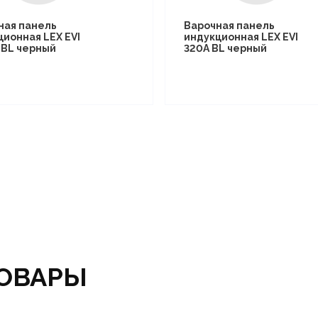
ная панель
Варочная панель
ционная LEX EVI
индукционная LEX EVI
I BL черный
320A BL черный
ОВАРЫ