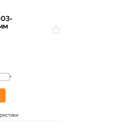
003-
мм
+
ристики