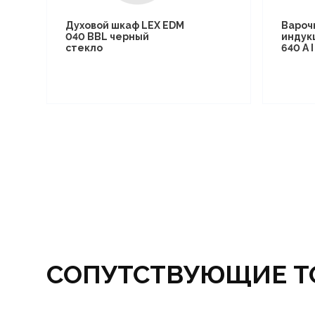
Духовой шкаф LEX EDM
Вароч
040 BBL черный
индук
стекло
640 A 
СОПУТСТВУЮЩИЕ Т