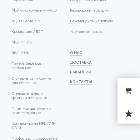
Мойки кухонные AMALET
Распродажи и скидки
ЛДСП LAMARTY
Рекомендуемые товары
Кромка для ЛДСП
Уцененные товары
МДФ плиты
ДВП, ХДФ
О НАС
ДОСТАВКА
Фанера берёзовая
мебельная
ВАКАНСИИ
Столешницы и кромка
КОНТАКТЫ
для столешниц
Стеновые панели
(фартуки для кухни)
Плинтуса для кухни и
комплектующие
Компакт-плита HPL АМК
ТРОЯ
Профиль для шкафов купе