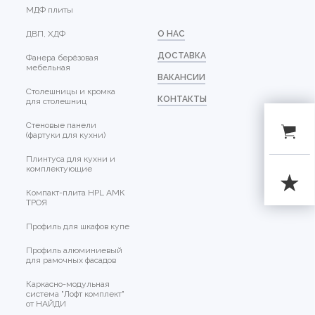
МДФ плиты
ДВП, ХДФ
О НАС
ДОСТАВКА
Фанера берёзовая
мебельная
ВАКАНСИИ
Столешницы и кромка
КОНТАКТЫ
для столешниц
Стеновые панели
(фартуки для кухни)
Плинтуса для кухни и
комплектующие
Компакт-плита HPL АМК
ТРОЯ
Профиль для шкафов купе
Профиль алюминиевый
для рамочных фасадов
Каркасно-модульная
система "Лофт комплект"
от НАЙДИ