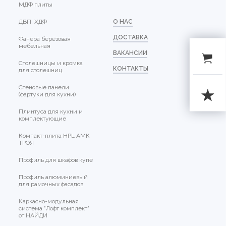
МДФ плиты
ДВП, ХДФ
О НАС
ДОСТАВКА
Фанера берёзовая
мебельная
ВАКАНСИИ
Столешницы и кромка
КОНТАКТЫ
для столешниц
Стеновые панели
(фартуки для кухни)
Плинтуса для кухни и
комплектующие
Компакт-плита HPL АМК
ТРОЯ
Профиль для шкафов купе
Профиль алюминиевый
для рамочных фасадов
Каркасно-модульная
система "Лофт комплект"
от НАЙДИ