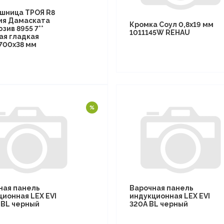
шница ТРОЯ R8
ия Дамаската
Кромка Соул 0,8х19 мм
зив 8955 7**
1011145W REHAU
ая гладкая
700х38 мм
ная панель
Варочная панель
ционная LEX EVI
индукционная LEX EVI
I BL черный
320A BL черный