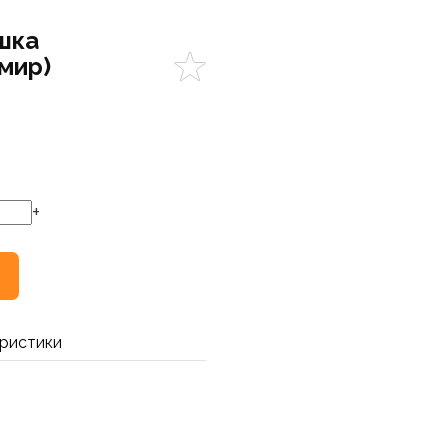
шка
мир)
+
ристики