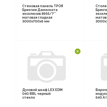
Стеновая панель ТРОЯ
Столе
Брекчия Дамаската
Брекч
эксклюзив 8955/7**
эксклю
матовая гладкая
матов
3000х700х6 мм
3000х
Духовой шкаф LEX EDM
Вароч
040 BBL черный
индук
стекло
640 A 