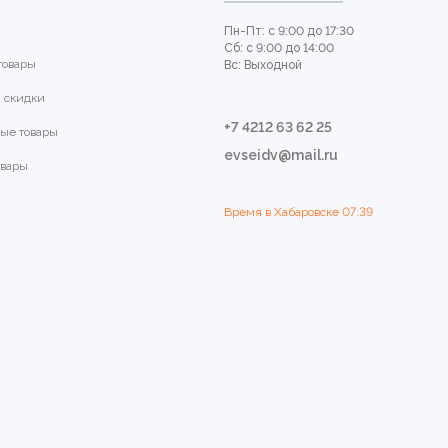
Пн-Пт: с 9:00 до 17:30
Сб: с 9:00 до 14:00
товары
Вс: Выходной
 скидки
+7 4212 63 62 25
ые товары
evseidv@mail.ru
овары
Время в Хабаровске
07:39