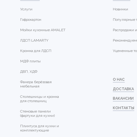
Услуги
Новинки
Гофрокартон
Популярные 
Мойки кухонные AMALET
Распродажи и
ЛДСП LAMARTY
Рекомендуем
Кромка для ЛДСП
Уцененные т
МДФ плиты
ДВП, ХДФ
О НАС
Фанера берёзовая
мебельная
ДОСТАВКА
Столешницы и кромка
ВАКАНСИИ
для столешниц
КОНТАКТЫ
Стеновые панели
(фартуки для кухни)
Плинтуса для кухни и
комплектующие