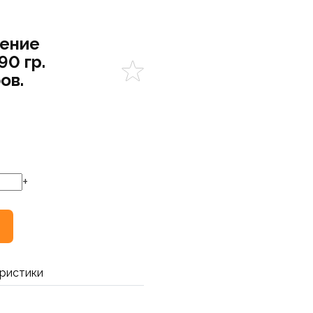
нение
90 гр.
ов.
+
ристики