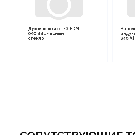
Духовой шкаф LEX EDM
Вароч
040 BBL черный
индук
стекло
640 A 