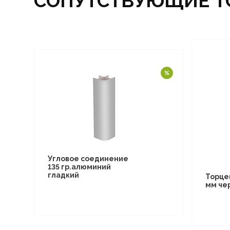
СОПУТСТВУЮЩИЕ Т
Угловое соединение
135 гр.алюминий
гладкий
Торце
мм че