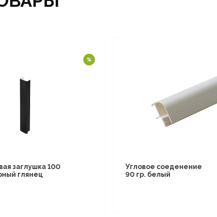
ОВАРЫ
вая заглушка 100
Угловое соеденение
рный глянец
90 гр. белый