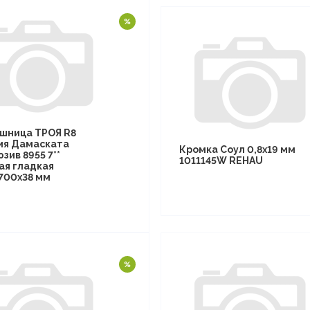
шница ТРОЯ R8
ия Дамаската
Кромка Соул 0,8х19 мм
зив 8955 7**
1011145W REHAU
ая гладкая
700х38 мм