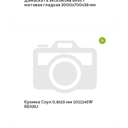
Дамаската эксклюзив 8955 7**
матовая гладкая 3000х700х38 мм
Кромка Соул 0,8х19 мм 1011145W
REHAU