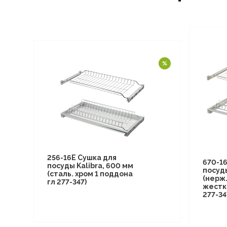
256-16E Сушка для
670-1
посуды Kalibra, 600 мм
посуды
(сталь. хром 1 поддона
(нерж.
гл 277-347)
жестк
277-34