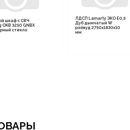
ЛДСП Lamarty ЭКО E0,5
ой шкаф с СВЧ
Дуб дымчатый W
g OKB 3250 GNBX
рэйвуд 2750х1830х10
рный стекло
мм
ОВАРЫ