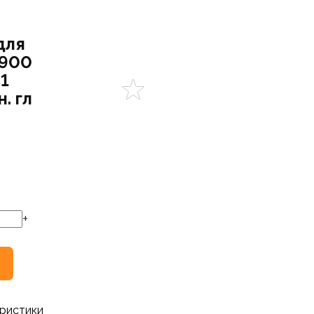
для
 900
 1
. гл
+
ристики