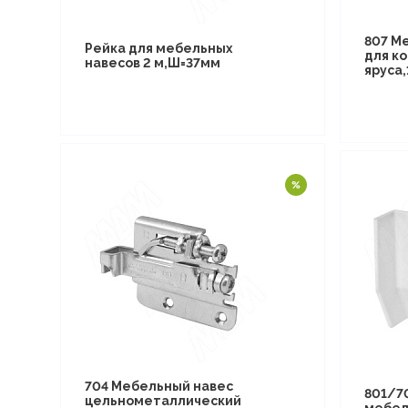
807 М
Рейка для мебельных
для к
навесов 2 м,Ш=37мм
яруса
704 Мебельный навес
801/7
цельнометаллический
мебел