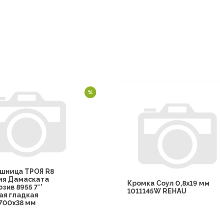
шница ТРОЯ R8
ия Дамаската
Кромка Соул 0,8х19 мм
зив 8955 7**
1011145W REHAU
ая гладкая
700х38 мм