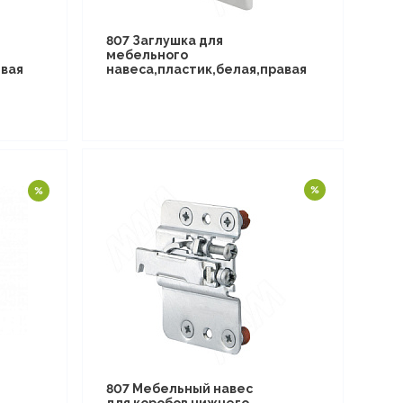
807 Заглушка для
мебельного
евая
навеса,пластик,белая,правая
807 Мебельный навес
для коробов нижнего