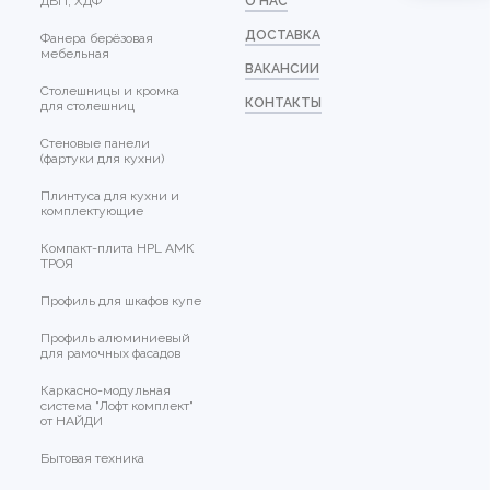
ДВП, ХДФ
О НАС
ДОСТАВКА
Фанера берёзовая
мебельная
ВАКАНСИИ
Столешницы и кромка
КОНТАКТЫ
для столешниц
Стеновые панели
(фартуки для кухни)
Плинтуса для кухни и
комплектующие
Компакт-плита HPL АМК
ТРОЯ
Профиль для шкафов купе
Профиль алюминиевый
для рамочных фасадов
Каркасно-модульная
система "Лофт комплект"
от НАЙДИ
Бытовая техника