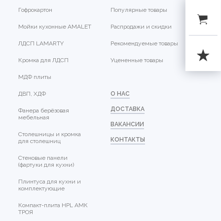
Гофрокартон
Популярные товары
Мойки кухонные AMALET
Распродажи и скидки
ЛДСП LAMARTY
Рекомендуемые товары
Кромка для ЛДСП
Уцененные товары
МДФ плиты
ДВП, ХДФ
О НАС
ДОСТАВКА
Фанера берёзовая
мебельная
ВАКАНСИИ
Столешницы и кромка
КОНТАКТЫ
для столешниц
Стеновые панели
(фартуки для кухни)
Плинтуса для кухни и
комплектующие
Компакт-плита HPL АМК
ТРОЯ