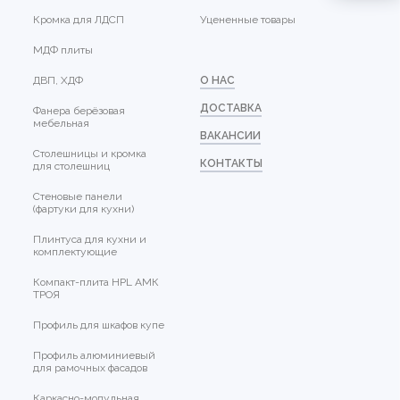
Кромка для ЛДСП
Уцененные товары
МДФ плиты
ДВП, ХДФ
О НАС
ДОСТАВКА
Фанера берёзовая
мебельная
ВАКАНСИИ
Столешницы и кромка
КОНТАКТЫ
для столешниц
Стеновые панели
(фартуки для кухни)
Плинтуса для кухни и
комплектующие
Компакт-плита HPL АМК
ТРОЯ
Профиль для шкафов купе
Профиль алюминиевый
для рамочных фасадов
Каркасно-модульная