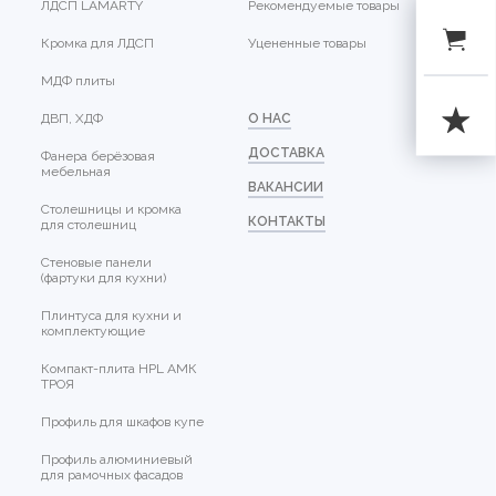
ЛДСП LAMARTY
Рекомендуемые товары
Кромка для ЛДСП
Уцененные товары
МДФ плиты
ДВП, ХДФ
О НАС
ДОСТАВКА
Фанера берёзовая
мебельная
ВАКАНСИИ
Столешницы и кромка
КОНТАКТЫ
для столешниц
Стеновые панели
(фартуки для кухни)
Плинтуса для кухни и
комплектующие
Компакт-плита HPL АМК
ТРОЯ
Профиль для шкафов купе
Профиль алюминиевый
для рамочных фасадов