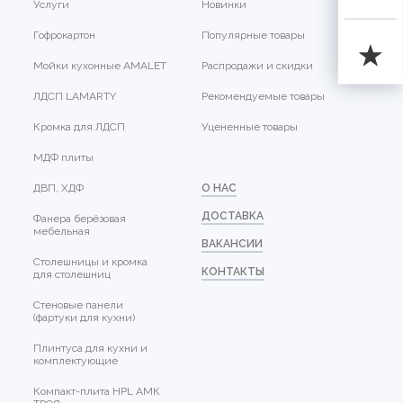
Услуги
Новинки
Гофрокартон
Популярные товары
Мойки кухонные AMALET
Распродажи и скидки
ЛДСП LAMARTY
Рекомендуемые товары
Кромка для ЛДСП
Уцененные товары
МДФ плиты
ДВП, ХДФ
О НАС
ДОСТАВКА
Фанера берёзовая
мебельная
ВАКАНСИИ
Столешницы и кромка
КОНТАКТЫ
для столешниц
Стеновые панели
(фартуки для кухни)
Плинтуса для кухни и
комплектующие
Компакт-плита HPL АМК